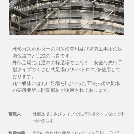
球形ガスホルダーの開放検査用及び塗装工事用の足
場仮設中と完成の写真です。
外部足場には通常の枠足場ではなく、安全な先行手
摺タイプのくさび式足場(アルバトロス)を使用して
おります。
丸い躯体には丸い足場を! といった工法技術や足場
の要所要所に開発部材が使用されております。
鳶職人
外部足場くさびタイプで先行手摺タイプなので手
間が係らず。
現場作業
円形に合わせた曲がったパイプを使用している