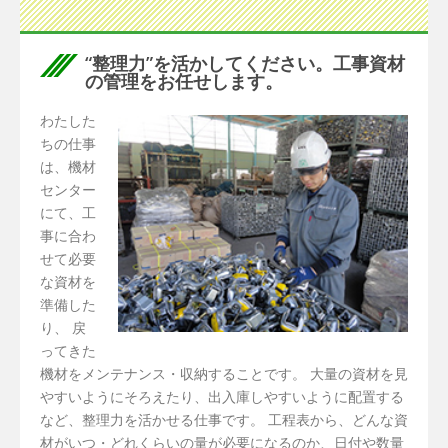
“整理力”を活かしてください。工事資材
の管理をお任せします。
わたした
ちの仕事
は、機材
センター
にて、工
事に合わ
せて必要
な資材を
準備した
り、 戻
ってきた
機材をメンテナンス・収納することです。 大量の資材を見
やすいようにそろえたり、出入庫しやすいように配置する
など、整理力を活かせる仕事です。 工程表から、どんな資
材がいつ・どれくらいの量が必要になるのか、日付や数量