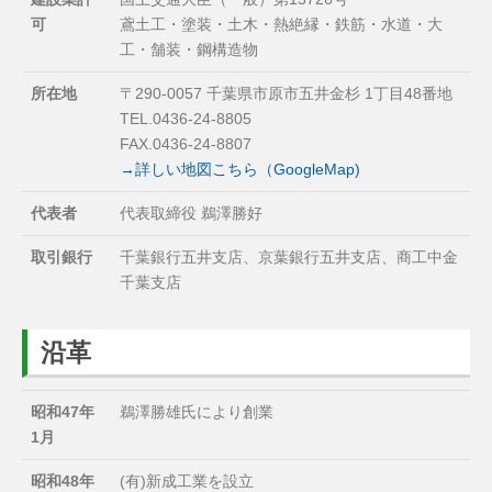
可
鳶土工・塗装・土木・熱絶縁・鉄筋・水道・大
工・舗装・鋼構造物
所在地
〒290-0057 千葉県市原市五井金杉 1丁目48番地
TEL.0436-24-8805
FAX.0436-24-8807
→詳しい地図こちら（GoogleMap)
代表者
代表取締役 鵜澤勝好
取引銀行
千葉銀行五井支店、京葉銀行五井支店、商工中金
千葉支店
沿革
昭和47年
鵜澤勝雄氏により創業
1月
昭和48年
(有)新成工業を設立